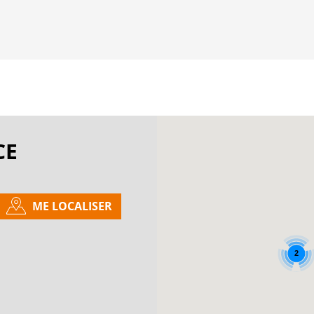
CE
ME LOCALISER
2