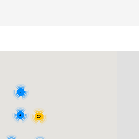
5
3
20