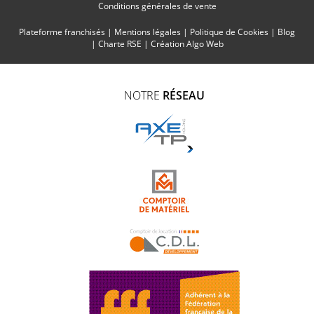
Conditions générales de vente
Plateforme franchisés
|
Mentions légales
|
Politique de Cookies
|
Blog
|
Charte RSE
|
Création Algo Web
NOTRE
RÉSEAU