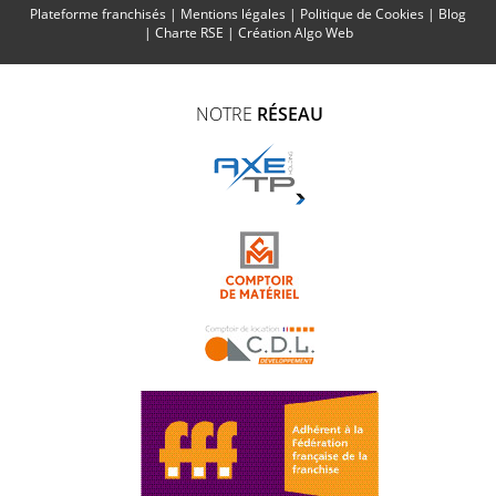
Plateforme franchisés
|
Mentions légales
|
Politique de Cookies
|
Blog
|
Charte RSE
|
Création Algo Web
NOTRE
RÉSEAU