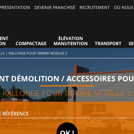
PRÉSENTATION
DEVENIR FRANCHISÉ
RECRUTEMENT
OÙ NOUS 
ENT
ÉLÉVATION
ON
COMPACTAGE
MANUTENTION
TRANSPORT
S
LLE
|
RALLONGE POUR TARIERE MODULE 2
T DÉMOLITION / ACCESSOIRES POU
RALLONGE POUR TARIERE MODULE 2