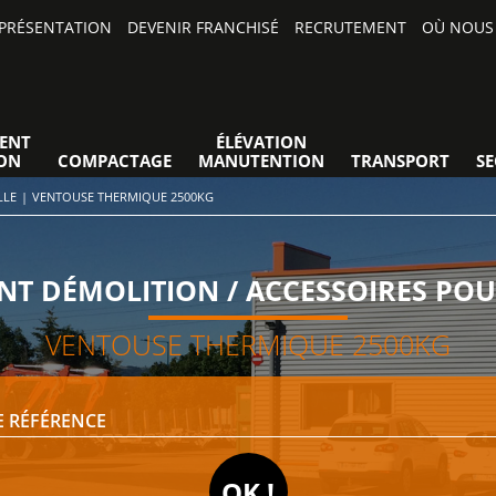
PRÉSENTATION
DEVENIR FRANCHISÉ
RECRUTEMENT
OÙ NOUS 
ENT
ÉLÉVATION
ON
COMPACTAGE
MANUTENTION
TRANSPORT
S
LLE
|
VENTOUSE THERMIQUE 2500KG
T DÉMOLITION / ACCESSOIRES POU
VENTOUSE THERMIQUE 2500KG