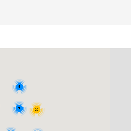
5
3
20