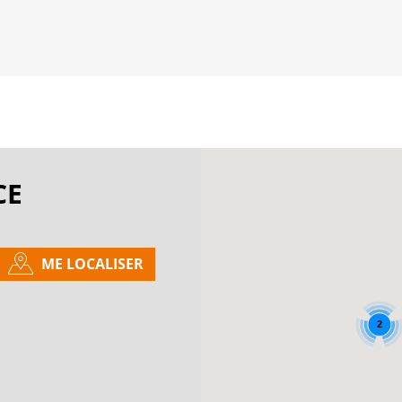
CE
ME LOCALISER
2