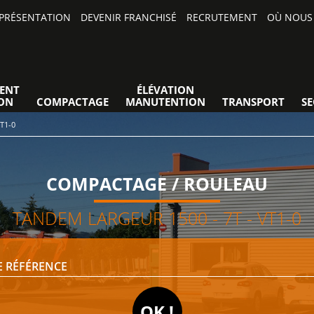
PRÉSENTATION
DEVENIR FRANCHISÉ
RECRUTEMENT
OÙ NOUS 
ENT
ÉLÉVATION
ON
COMPACTAGE
MANUTENTION
TRANSPORT
S
T1-0
COMPACTAGE / ROULEAU
TANDEM LARGEUR 1500 - 7T - VT1-0