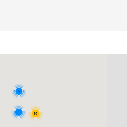
5
3
20