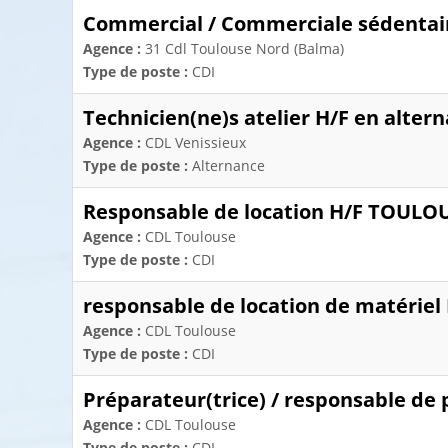
Commercial / Commerciale sédenta
Agence :
31 Cdl Toulouse Nord (Balma)
Type de poste :
CDI
Technicien(ne)s atelier H/F en alter
Agence :
CDL Venissieux
Type de poste :
Alternance
Responsable de location H/F TOULO
Agence :
CDL Toulouse
Type de poste :
CDI
responsable de location de matérie
Agence :
CDL Toulouse
Type de poste :
CDI
Préparateur(trice) / responsable de
Agence :
CDL Toulouse
Type de poste :
CDI