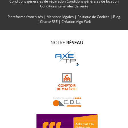
Conditions générales de réparation
Conditions générales de location
Conditions générales de vente
Plateforme franchisés
|
Mentions légales
|
Politique de Cookies
|
Blog
|
Charte RSE
|
Création Algo Web
NOTRE
RÉSEAU