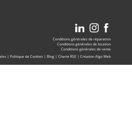
Conditions générales de réparation
Conditions générales de location
Conditions générales de vente
ales
|
Politique de Cookies
|
Blog
|
Charte RSE
|
Création Algo Web